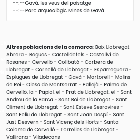
--:--
Gavà, les veus del paisatge
--:--
Parc arqueològic Mines de Gavà
cles
Altres poblacions de la comarca
:
Baix Llobregat
Abrera
-
Begues
-
Castelldefels
-
Castellví de
les
Rosanes
-
Cervelló
-
Collbató
-
Corbera de
Llobregat
-
Cornellà de Llobregat
-
Esparreguera
-
ies
Esplugues de Llobregat
-
Gavà
-
Martorell
-
Molins
de Rei
-
Olesa de Montserrat
-
Pallejà
-
Palma de
Cervelló, la
-
Papiol, el
-
Prat de Llobregat, el
-
Sant
Andreu de la Barca
-
Sant Boi de Llobregat
-
Sant
Climent de Llobregat
-
Sant Esteve Sesrovires
-
ts
Sant Feliu de Llobregat
-
Sant Joan Despí
-
Sant
Just Desvern
-
Sant Vicenç dels Horts
-
Santa
s
Coloma de Cervelló
-
Torrelles de Llobregat
-
Vallirana
-
Viladecans