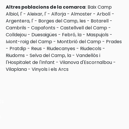
Altres poblacions de la comarca
:
Baix Camp
Albiol, l'
-
Aleixar, l'
-
Alforja
-
Almoster
-
Arbolí
-
Argentera, l'
-
Borges del Camp, les
-
Botarell
-
Cambrils
-
Capafonts
-
Castellvell del Camp
-
Colldejou
-
Duesaigües
-
Febró, la
-
Maspujols
-
cles
Mont-roig del Camp
-
Montbrió del Camp
-
Prades
-
Pratdip
-
Reus
-
Riudecanyes
-
Riudecols
-
les
Riudoms
-
Selva del Camp, la
-
Vandellòs i
l'Hospitalet de l'Infant
-
Vilanova d'Escornalbou
-
ies
Vilaplana
-
Vinyols i els Arcs
ts
s