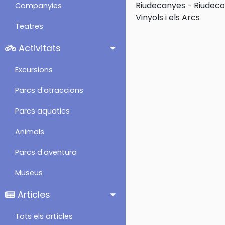
Riudecanyes
-
Riudeco
Companyies
Vinyols i els Arcs
Teatres
Activitats
Excursions
Parcs d'atraccions
Parcs aqüatics
Animals
Parcs d'aventura
Museus
Articles
Tots els artícles