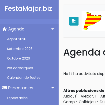
FestaMajor.biz
Agenda
Agost 2026
Agenda d
Setembre 2026
Octubre 2026
Per comarques
No hi ha activitats dis
Calendari de festes
Espectacles
Altres poblacions d
Albiol, l'
-
Aleixar, l'
-
Al
Espectacles
Camp
-
Colldejou
-
Du