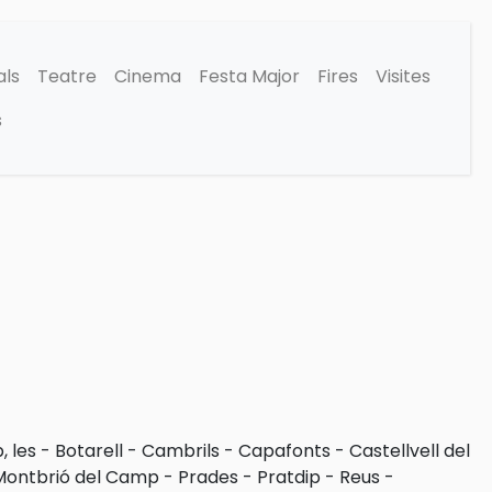
als
Teatre
Cinema
Festa Major
Fires
Visites
s
 les
-
Botarell
-
Cambrils
-
Capafonts
-
Castellvell del
Montbrió del Camp
-
Prades
-
Pratdip
-
Reus
-