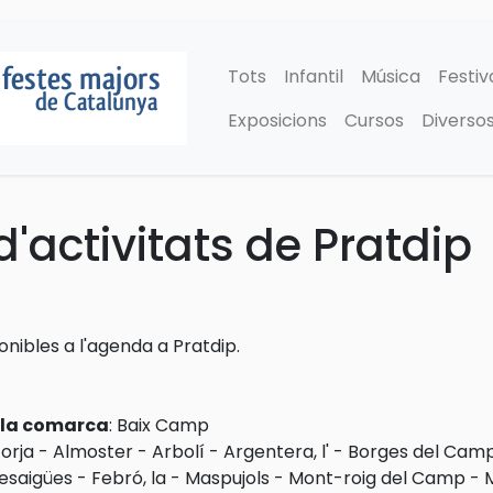
Tots
Infantil
Música
Festiv
Exposicions
Cursos
Diverso
'activitats de Pratdip
ponibles a l'agenda a Pratdip.
e la comarca
:
Baix Camp
forja
-
Almoster
-
Arbolí
-
Argentera, l'
-
Borges del Camp,
esaigües
-
Febró, la
-
Maspujols
-
Mont-roig del Camp
-