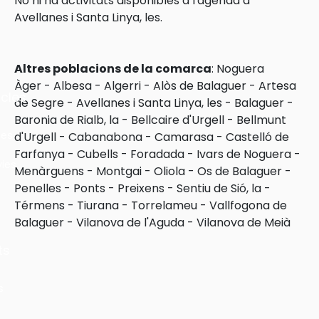
No hi ha activitats disponibles a l'agenda a
Avellanes i Santa Linya, les.
Altres poblacions de la comarca
:
Noguera
Àger
-
Albesa
-
Algerri
-
Alòs de Balaguer
-
Artesa
cles
de Segre
-
Avellanes i Santa Linya, les
-
Balaguer
-
Baronia de Rialb, la
-
Bellcaire d'Urgell
-
Bellmunt
les
d'Urgell
-
Cabanabona
-
Camarasa
-
Castelló de
Farfanya
-
Cubells
-
Foradada
-
Ivars de Noguera
-
ies
Menàrguens
-
Montgai
-
Oliola
-
Os de Balaguer
-
Penelles
-
Ponts
-
Preixens
-
Sentiu de Sió, la
-
Térmens
-
Tiurana
-
Torrelameu
-
Vallfogona de
Balaguer
-
Vilanova de l'Aguda
-
Vilanova de Meià
ts
s