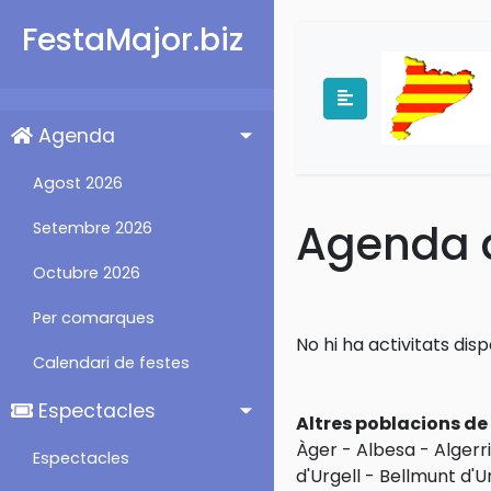
FestaMajor.biz
Agenda
Agost 2026
Agenda d
Setembre 2026
Octubre 2026
Per comarques
No hi ha activitats dis
Calendari de festes
Espectacles
Altres poblacions d
Àger
-
Albesa
-
Algerri
Espectacles
d'Urgell
-
Bellmunt d'Ur