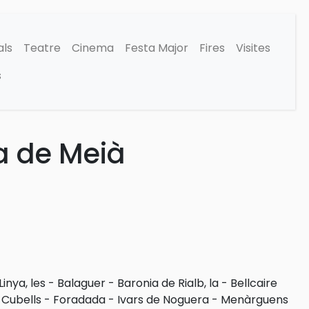
als
Teatre
Cinema
Festa Major
Fires
Visites
s
a de Meià
Linya, les
-
Balaguer
-
Baronia de Rialb, la
-
Bellcaire
-
Cubells
-
Foradada
-
Ivars de Noguera
-
Menàrguens