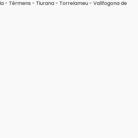
la
-
Térmens
-
Tiurana
-
Torrelameu
-
Vallfogona de