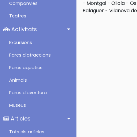
-
Montgai
-
Oliola
-
Os
Companyies
Balaguer
-
Vilanova de
Teatres
Activitats
Excursions
Parcs d'atraccions
Parcs aqüatics
Animals
Parcs d'aventura
Museus
Articles
Tots els artícles