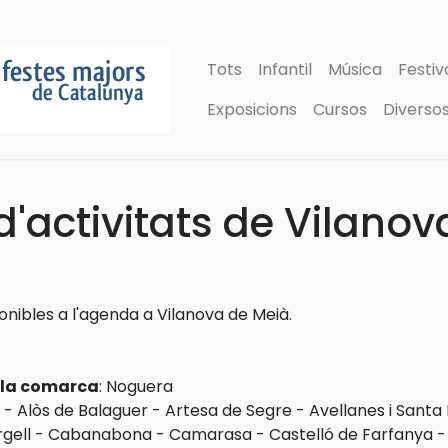
Tots
Infantil
Música
Festiv
Exposicions
Cursos
Diverso
'activitats de Vilanov
ponibles a l'agenda a Vilanova de Meià.
e la comarca
:
Noguera
-
Alòs de Balaguer
-
Artesa de Segre
-
Avellanes i Santa 
gell
-
Cabanabona
-
Camarasa
-
Castelló de Farfanya