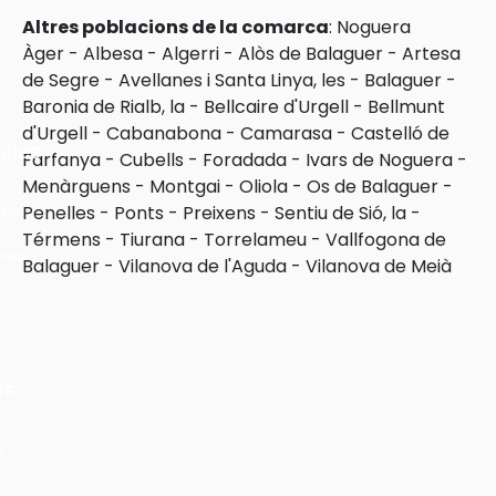
Altres poblacions de la comarca
:
Noguera
Àger
-
Albesa
-
Algerri
-
Alòs de Balaguer
-
Artesa
de Segre
-
Avellanes i Santa Linya, les
-
Balaguer
-
Baronia de Rialb, la
-
Bellcaire d'Urgell
-
Bellmunt
d'Urgell
-
Cabanabona
-
Camarasa
-
Castelló de
cles
Farfanya
-
Cubells
-
Foradada
-
Ivars de Noguera
-
Menàrguens
-
Montgai
-
Oliola
-
Os de Balaguer
-
les
Penelles
-
Ponts
-
Preixens
-
Sentiu de Sió, la
-
Térmens
-
Tiurana
-
Torrelameu
-
Vallfogona de
ies
Balaguer
-
Vilanova de l'Aguda
-
Vilanova de Meià
ts
s