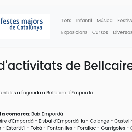
Tots
Infantil
Música
Festiv
Exposicions
Cursos
Diverso
'activitats de Bellcai
ponibles a l'agenda a Bellcaire d'Empordà.
e la comarca
:
Baix Empordà
aire d'Empordà
-
Bisbal d'Empordà, la
-
Calonge
-
Castell
a
-
Estartit'l
-
Foixà
-
Fontanilles
-
Forallac
-
Garrigoles
-