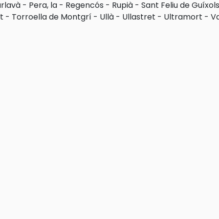
rlavà
-
Pera, la
-
Regencós
-
Rupià
-
Sant Feliu de Guíxol
t
-
Torroella de Montgrí
-
Ullà
-
Ullastret
-
Ultramort
-
Va