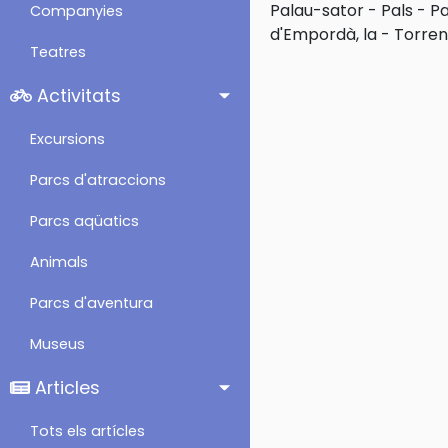
Palau-sator
-
Pals
-
Pa
Companyies
d'Empordà, la
-
Torren
Teatres
Activitats
Excursions
Parcs d'atraccions
Parcs aqüatics
Animals
Parcs d'aventura
Museus
Articles
Tots els artícles