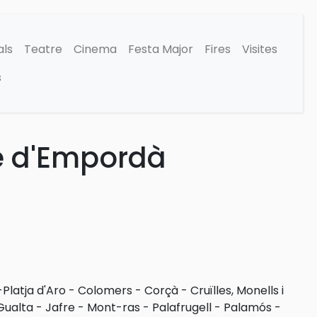
als
Teatre
Cinema
Festa Major
Fires
Visites
s
re d'Empordà
-Platja d'Aro
-
Colomers
-
Corçà
-
Cruïlles, Monells i
Gualta
-
Jafre
-
Mont-ras
-
Palafrugell
-
Palamós
-