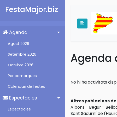
FestaMajor.biz
Agenda
Agost 2026
Agenda d
Setembre 2026
Octubre 2026
Per comarques
No hi ha activitats dis
Calendari de festes
Espectacles
Altres poblacions d
Albons
-
Begur
-
Bellc
Espectacles
Sant Sadurní de l'Heur