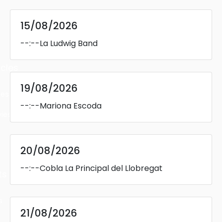
15/08/2026
--:--
La Ludwig Band
cles
19/08/2026
les
--:--
Mariona Escoda
ies
20/08/2026
--:--
Cobla La Principal del Llobregat
ts
s
21/08/2026