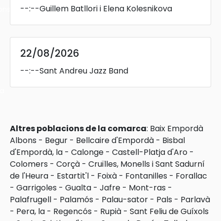
--:--
Guillem Batllori i Elena Kolesnikova
ons
22/08/2026
--:--
Sant Andreu Jazz Band
ra
Altres poblacions de la comarca
:
Baix Empordà
Albons
-
Begur
-
Bellcaire d'Empordà
-
Bisbal
d'Empordà, la
-
Calonge
-
Castell-Platja d'Aro
-
Colomers
-
Corçà
-
Cruïlles, Monells i Sant Sadurní
de l'Heura
-
Estartit'l
-
Foixà
-
Fontanilles
-
Forallac
-
Garrigoles
-
Gualta
-
Jafre
-
Mont-ras
-
Palafrugell
-
Palamós
-
Palau-sator
-
Pals
-
Parlavà
-
Pera, la
-
Regencós
-
Rupià
-
Sant Feliu de Guíxols