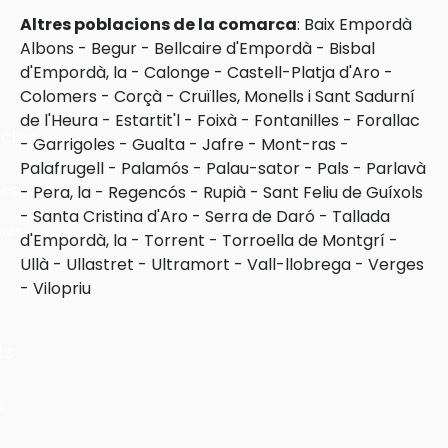
Altres poblacions de la comarca
:
Baix Empordà
Albons
-
Begur
-
Bellcaire d'Empordà
-
Bisbal
d'Empordà, la
-
Calonge
-
Castell-Platja d'Aro
-
Colomers
-
Corçà
-
Cruïlles, Monells i Sant Sadurní
de l'Heura
-
Estartit'l
-
Foixà
-
Fontanilles
-
Forallac
cles
-
Garrigoles
-
Gualta
-
Jafre
-
Mont-ras
-
Palafrugell
-
Palamós
-
Palau-sator
-
Pals
-
Parlavà
les
-
Pera, la
-
Regencós
-
Rupià
-
Sant Feliu de Guíxols
-
Santa Cristina d'Aro
-
Serra de Daró
-
Tallada
ies
d'Empordà, la
-
Torrent
-
Torroella de Montgrí
-
Ullà
-
Ullastret
-
Ultramort
-
Vall-llobrega
-
Verges
-
Vilopriu
ts
s