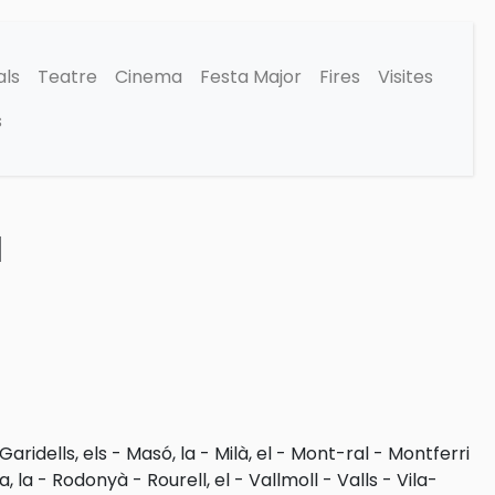
als
Teatre
Cinema
Festa Major
Fires
Visites
s
a
Garidells, els
-
Masó, la
-
Milà, el
-
Mont-ral
-
Montferri
a, la
-
Rodonyà
-
Rourell, el
-
Vallmoll
-
Valls
-
Vila-