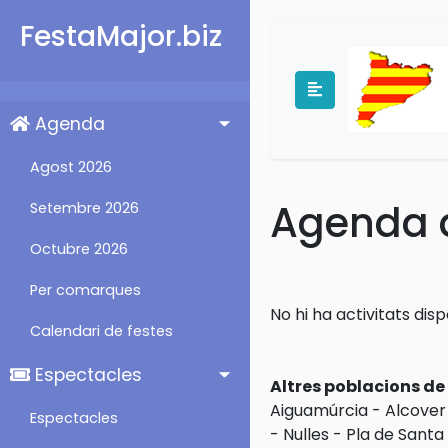
FestaMajor.biz
Agenda
Agost 2026
Agenda d
Setembre 2026
Octubre 2026
Per comarques
No hi ha activitats dis
Calendari de festes
Espectacles
Altres poblacions d
Aiguamúrcia
-
Alcover
Espectacles
-
Nulles
-
Pla de Santa 