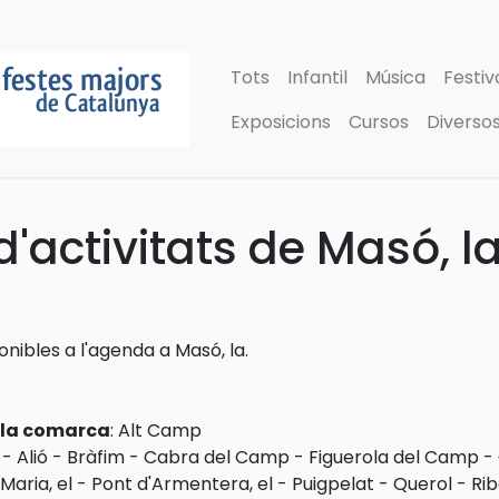
Tots
Infantil
Música
Festiv
Exposicions
Cursos
Diverso
'activitats de Masó, l
ponibles a l'agenda a Masó, la.
e la comarca
:
Alt Camp
-
Alió
-
Bràfim
-
Cabra del Camp
-
Figuerola del Camp
-
Maria, el
-
Pont d'Armentera, el
-
Puigpelat
-
Querol
-
Rib