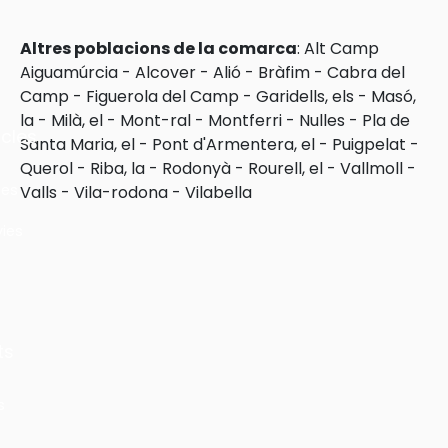
Altres poblacions de la comarca
:
Alt Camp
Aiguamúrcia
-
Alcover
-
Alió
-
Bràfim
-
Cabra del
Camp
-
Figuerola del Camp
-
Garidells, els
-
Masó,
la
-
Milà, el
-
Mont-ral
-
Montferri
-
Nulles
-
Pla de
cles
Santa Maria, el
-
Pont d'Armentera, el
-
Puigpelat
-
Querol
-
Riba, la
-
Rodonyà
-
Rourell, el
-
Vallmoll
-
les
Valls
-
Vila-rodona
-
Vilabella
ies
ts
s