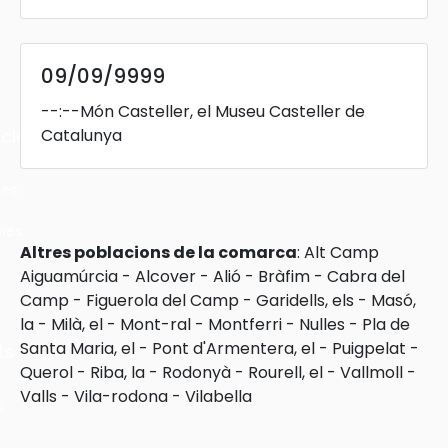
09/09/9999
--:--
Món Casteller, el Museu Casteller de
Catalunya
cles
les
ies
Altres poblacions de la comarca
:
Alt Camp
Aiguamúrcia
-
Alcover
-
Alió
-
Bràfim
-
Cabra del
Camp
-
Figuerola del Camp
-
Garidells, els
-
Masó,
la
-
Milà, el
-
Mont-ral
-
Montferri
-
Nulles
-
Pla de
Santa Maria, el
-
Pont d'Armentera, el
-
Puigpelat
-
ts
Querol
-
Riba, la
-
Rodonyà
-
Rourell, el
-
Vallmoll
-
Valls
-
Vila-rodona
-
Vilabella
s