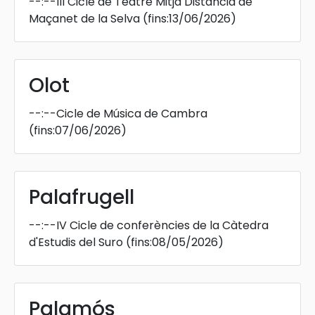
--:--
III Cicle de Teatre Mitja Distància de
Maçanet de la Selva
(fins:13/06/2026)
Olot
--:--
Cicle de Música de Cambra
(fins:07/06/2026)
Palafrugell
--:--
IV Cicle de conferències de la Càtedra
d'Estudis del Suro
(fins:08/05/2026)
Palamós