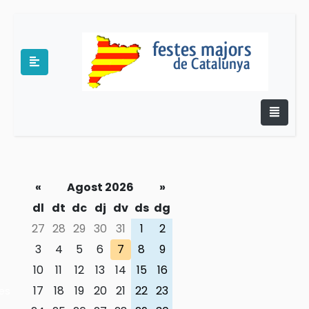
«
Agost 2026
»
e
dl
dt
dc
dj
dv
ds
dg
27
28
29
30
31
1
2
3
4
5
6
7
8
9
10
11
12
13
14
15
16
17
18
19
20
21
22
23
es