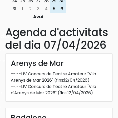
24
25
26
27
28
29
30
31
1
2
3
4
5
6
Avui
Agenda d'activitats
cles
del dia 07/04/2026
les
ies
Arenys de Mar
--:--
LIV Concurs de Teatre Amateur "Vila
Arenys de Mar 2026"
(fins:12/04/2026)
--:--
LIV Concurs de Teatre Amateur "Vila
ts
d'Arenys de Mar 2026"
(fins:12/04/2026)
s
Badalona