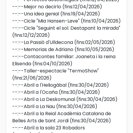
--:--
Mejor no decirlo
(fins:12/04/2026)
--:--
Una idea genial
(fins:19/04/2026)
--:--
Cicle "Mia Hansen-Løve"
(fins:10/04/2026)
--:--
Cicle "Seguint el sol. Destapant la mirada"
(fins:12/12/2026)
--:--
La Passió d'Ulldecona
(fins:02/05/2026)
--:--
Memorias de Adriano
(fins:10/05/2026)
--:--
Contacontes familiar: Joaneta i la reina
Elisenda
(fins:04/10/2026)
--:--
Taller-espectacle "TermoShow"
(fins:21/06/2026)
--:--
Abril a l'Heliogàbal
(fins:30/04/2026)
--:--
Abril a l'Ocaña
(fins:30/04/2026)
--:--
Abril a La Deskomunal
(fins:30/04/2026)
--:--
Abril a La Nau
(fins:30/04/2026)
--:--
Abril a la Reial Acadèmia Catalana de
Belles Arts de Sant Jordi
(fins:30/04/2026)
--:--
Abril a la sala 23 Robadors