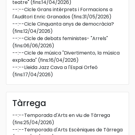
teatre"
(fins:14/04/2026)
--:--
Cicle Grans intèrprets i Formacions a
l'Auditori Enric Granados
(fins:31/05/2026)
--:--
Cicle Cinquanta anys de democràcia?
(fins:12/04/2026)
--:--
Cicle de debats feministes- "Arrels"
(fins:06/06/2026)
--:--
Cicle de música "Divertimento, la música
explicada"
(fins:16/04/2026)
--:--
Lleida Jazz Cava a l'Espai Orfeó
(fins:17/04/2026)
Tàrrega
--:--
Temporada d'Arts en viu de Tàrrega
(fins:25/04/2026)
--:--
Temporada d'Arts Escèniques de Tàrrega