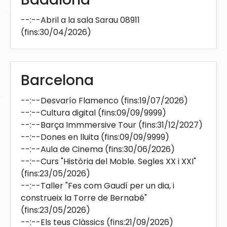
ons
--:--
Abril a la sala Sarau 08911
(fins:30/04/2026)
Barcelona
ra
--:--
Desvarío Flamenco
(fins:19/07/2026)
--:--
Cultura digital
(fins:09/09/9999)
--:--
Barça Immmersive Tour
(fins:31/12/2027)
--:--
Dones en lluita
(fins:09/09/9999)
--:--
Aula de Cinema
(fins:30/06/2026)
--:--
Curs "Història del Moble. Segles XX i XXI"
(fins:23/05/2026)
--:--
Taller "Fes com Gaudí per un dia, i
construeix la Torre de Bernabé"
(fins:23/05/2026)
--:--
Els teus Clàssics
(fins:21/09/2026)