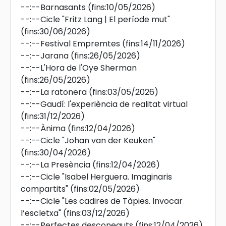
--:--
Barnasants
(fins:10/05/2026)
--:--
Cicle "Fritz Lang | El període mut"
(fins:30/06/2026)
s
--:--
Festival Empremtes
(fins:14/11/2026)
--:--
Jarana
(fins:26/05/2026)
--:--
L'Hora de l'Oye Sherman
(fins:26/05/2026)
--:--
La ratonera
(fins:03/05/2026)
--:--
Gaudí: l'experiència de realitat virtual
(fins:31/12/2026)
--:--
Ànima
(fins:12/04/2026)
--:--
Cicle "Johan van der Keuken"
(fins:30/04/2026)
--:--
La Presència
(fins:12/04/2026)
--:--
Cicle "Isabel Herguera. Imaginaris
compartits"
(fins:02/05/2026)
--:--
Cicle "Les cadires de Tàpies. Invocar
l’escletxa"
(fins:03/12/2026)
--:--
Perfectes desconeguts
(fins:12/04/2026)