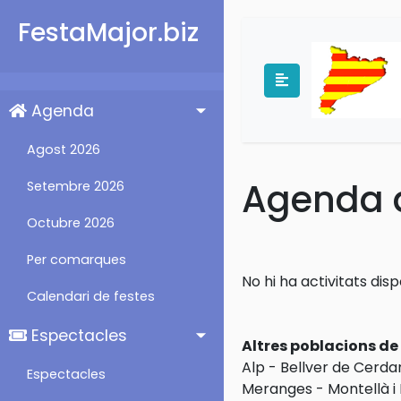
FestaMajor.biz
Agenda
Agost 2026
Agenda d
Setembre 2026
Octubre 2026
Per comarques
No hi ha activitats disp
Calendari de festes
Espectacles
Altres poblacions d
Alp
-
Bellver de Cerda
Espectacles
Meranges
-
Montellà i