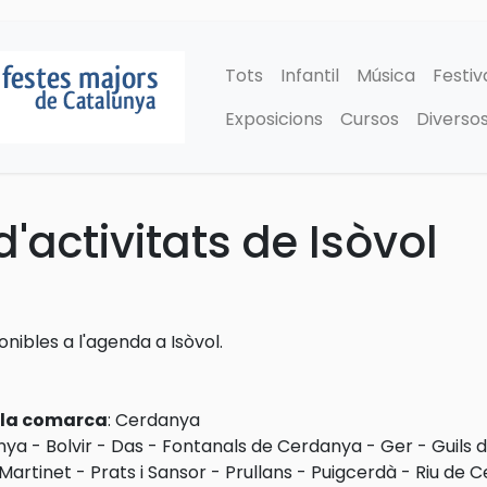
Tots
Infantil
Música
Festiv
Exposicions
Cursos
Diverso
'activitats de Isòvol
onibles a l'agenda a Isòvol.
e la comarca
:
Cerdanya
nya
-
Bolvir
-
Das
-
Fontanals de Cerdanya
-
Ger
-
Guils 
 Martinet
-
Prats i Sansor
-
Prullans
-
Puigcerdà
-
Riu de 