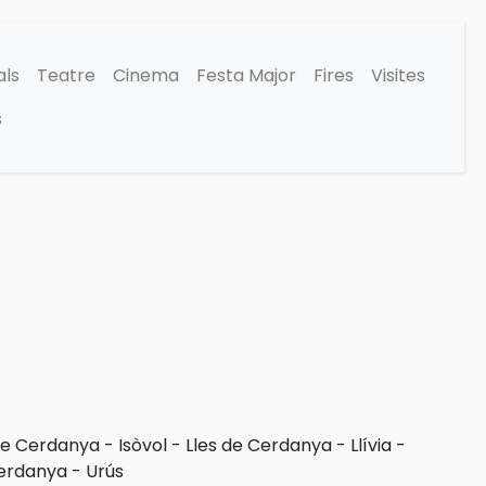
als
Teatre
Cinema
Festa Major
Fires
Visites
s
de Cerdanya
-
Isòvol
-
Lles de Cerdanya
-
Llívia
-
Cerdanya
-
Urús