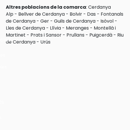
Altres poblacions de la comarca
:
Cerdanya
Alp
-
Bellver de Cerdanya
-
Bolvir
-
Das
-
Fontanals
de Cerdanya
-
Ger
-
Guils de Cerdanya
-
Isòvol
-
Lles de Cerdanya
-
Llívia
-
Meranges
-
Montellà i
Martinet
-
Prats i Sansor
-
Prullans
-
Puigcerdà
-
Riu
cles
de Cerdanya
-
Urús
les
ies
ts
s