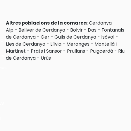
Altres poblacions de la comarca
:
Cerdanya
Alp
-
Bellver de Cerdanya
-
Bolvir
-
Das
-
Fontanals
de Cerdanya
-
Ger
-
Guils de Cerdanya
-
Isòvol
-
cles
Lles de Cerdanya
-
Llívia
-
Meranges
-
Montellà i
Martinet
-
Prats i Sansor
-
Prullans
-
Puigcerdà
-
Riu
les
de Cerdanya
-
Urús
ies
ts
s