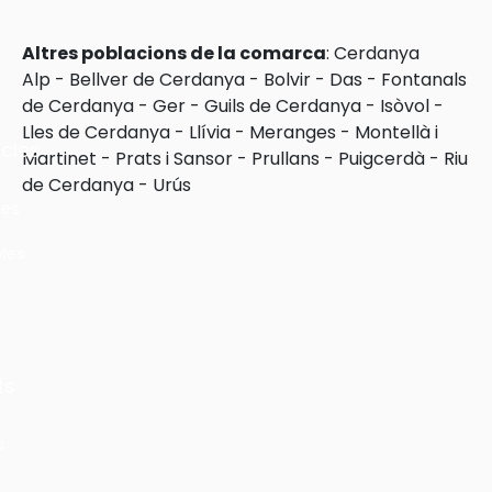
Altres poblacions de la comarca
:
Cerdanya
Alp
-
Bellver de Cerdanya
-
Bolvir
-
Das
-
Fontanals
de Cerdanya
-
Ger
-
Guils de Cerdanya
-
Isòvol
-
Lles de Cerdanya
-
Llívia
-
Meranges
-
Montellà i
cles
Martinet
-
Prats i Sansor
-
Prullans
-
Puigcerdà
-
Riu
de Cerdanya
-
Urús
les
ies
ts
s