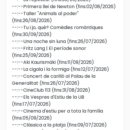
--:--
Primera llei de Newton
(fins:02/08/2026)
--:--
Taller "Animals al poder"
(fins:26/08/2026)
--:--
Tu i jo, què? Comèdies romàntiques
(fins:30/09/2026)
--:--
Una noche sin luna
(fins:26/07/2026)
--:--
Fritz Lang | El període sonor
(fins:25/09/2026)
--:--
Aki Kaurismäki
(fins:11/09/2026)
--:--
La cigala i la formiga
(fins:12/07/2026)
--:--
Concert de carilló al Palau de la
Generalitat
(fins:26/07/2026)
--:--
CineClub 113
(fins:31/08/2026)
--:--
Els Vespres d'Estiu de la UB
(fins:17/07/2026)
--:--
Cinema d'estiu per a tota la família
(fins:05/09/2026)
--:--
Clàssica a la platja
(fins:09/07/2026)