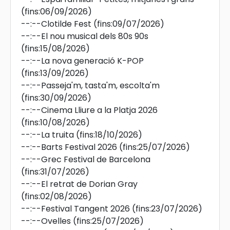
(fins:06/09/2026)
--:--
Clotilde Fest
(fins:09/07/2026)
--:--
El nou musical dels 80s 90s
(fins:15/08/2026)
--:--
La nova generació K-POP
(fins:13/09/2026)
--:--
Passeja'm, tasta'm, escolta'm
(fins:30/09/2026)
--:--
Cinema Lliure a la Platja 2026
(fins:10/08/2026)
--:--
La truita
(fins:18/10/2026)
--:--
Barts Festival 2026
(fins:25/07/2026)
--:--
Grec Festival de Barcelona
(fins:31/07/2026)
--:--
El retrat de Dorian Gray
(fins:02/08/2026)
--:--
Festival Tangent 2026
(fins:23/07/2026)
--:--
Ovelles
(fins:25/07/2026)