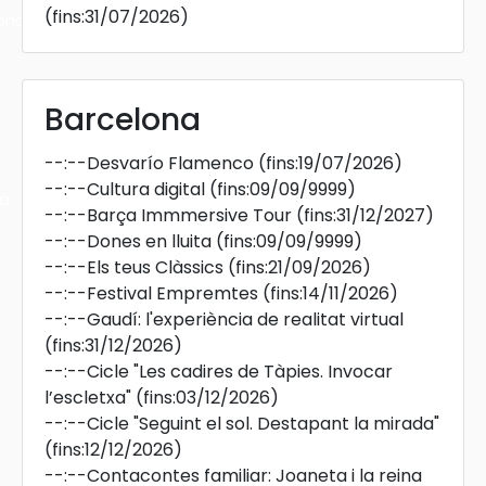
(fins:31/07/2026)
ons
Barcelona
--:--
Desvarío Flamenco
(fins:19/07/2026)
--:--
Cultura digital
(fins:09/09/9999)
ra
--:--
Barça Immmersive Tour
(fins:31/12/2027)
--:--
Dones en lluita
(fins:09/09/9999)
--:--
Els teus Clàssics
(fins:21/09/2026)
--:--
Festival Empremtes
(fins:14/11/2026)
--:--
Gaudí: l'experiència de realitat virtual
(fins:31/12/2026)
--:--
Cicle "Les cadires de Tàpies. Invocar
l’escletxa"
(fins:03/12/2026)
--:--
Cicle "Seguint el sol. Destapant la mirada"
(fins:12/12/2026)
--:--
Contacontes familiar: Joaneta i la reina