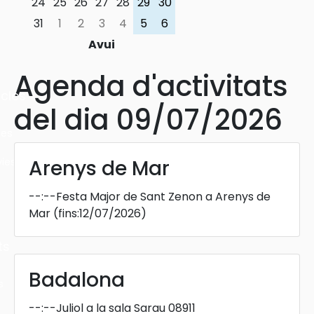
24
25
26
27
28
29
30
31
1
2
3
4
5
6
Avui
Agenda d'activitats
cles
del dia 09/07/2026
les
ies
Arenys de Mar
--:--
Festa Major de Sant Zenon a Arenys de
Mar
(fins:12/07/2026)
ts
Badalona
s
--:--
Juliol a la sala Sarau 08911