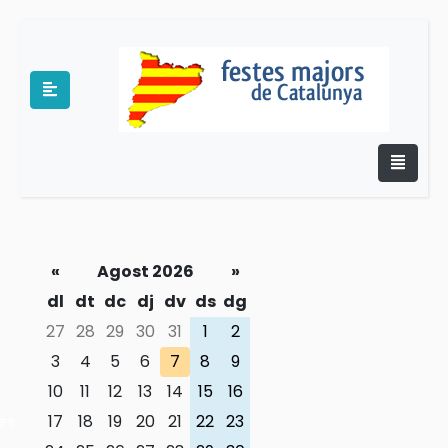
«
Agost 2026
»
e
dl
dt
dc
dj
dv
ds
dg
27
28
29
30
31
1
2
3
4
5
6
7
8
9
10
11
12
13
14
15
16
17
18
19
20
21
22
23
es