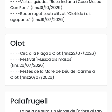
--:--
Visites guiades "Ruta Indiana i Casa Museu
Can Font"
(fins:31/10/2026)
--:--
Recorregut teatralitzat "Clotilde i els
agapants"
(fins:19/07/2026)
Olot
--:--
Circ a la Plaça a Olot
(fins:22/07/2026)
--:--
Festival "Música als masos"
(fins:26/07/2026)
--:--
Festes de la Mare de Déu del Carme a
Olot
(fins:20/07/2026)
Palafrugell
--:--
La pela de suro: un viatge de l'arbre al tap