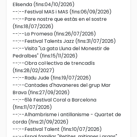
Elisenda
(fins:04/10/2026)
--:--
Festival MAS i MAS
(fins:06/09/2026)
--:--
Pare nostre que estàs en el sostre
s
(fins:18/07/2026)
--:--
La Promesa
(fins:26/07/2026)
--:--
Festival Talents Jazz
(fins:31/07/2026)
--:--
Visita "La gata Lluna del Monestir de
Pedralbes"
(fins:15/11/2026)
--:--
Obra col·lectiva de trencadís
(fins:28/02/2027)
--:--
Radu Jude
(fins:19/07/2026)
--:--
Cantades d'havaneres del grup Mar
Brava
(fins:27/09/2026)
--:--
61è Festival Coral a Barcelona
(fins:11/07/2026)
--:--
Alhambrisme i antillanisme - Quartet de
corda
(fins:21/09/2026)
--:--
Festival Talent
(fins:10/07/2026)
--:--
Espai familiar "Petites, mitjanes i grans"