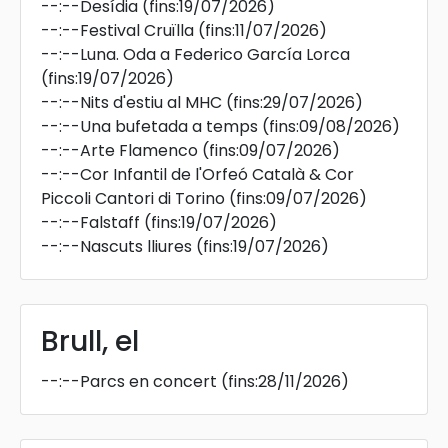
--:--
Desídia
(fins:19/07/2026)
--:--
Festival Cruïlla
(fins:11/07/2026)
--:--
Luna. Oda a Federico García Lorca
(fins:19/07/2026)
--:--
Nits d'estiu al MHC
(fins:29/07/2026)
--:--
Una bufetada a temps
(fins:09/08/2026)
--:--
Arte Flamenco
(fins:09/07/2026)
--:--
Cor Infantil de l'Orfeó Català & Cor
Piccoli Cantori di Torino
(fins:09/07/2026)
--:--
Falstaff
(fins:19/07/2026)
--:--
Nascuts lliures
(fins:19/07/2026)
Brull, el
--:--
Parcs en concert
(fins:28/11/2026)