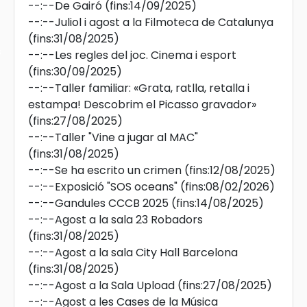
--:--
De Gairó
(fins:14/09/2025)
--:--
Juliol i agost a la Filmoteca de Catalunya
(fins:31/08/2025)
s
--:--
Les regles del joc. Cinema i esport
(fins:30/09/2025)
--:--
Taller familiar: «Grata, ratlla, retalla i
estampa! Descobrim el Picasso gravador»
(fins:27/08/2025)
--:--
Taller "Vine a jugar al MAC"
(fins:31/08/2025)
--:--
Se ha escrito un crimen
(fins:12/08/2025)
--:--
Exposició "SOS oceans"
(fins:08/02/2026)
--:--
Gandules CCCB 2025
(fins:14/08/2025)
--:--
Agost a la sala 23 Robadors
(fins:31/08/2025)
--:--
Agost a la sala City Hall Barcelona
(fins:31/08/2025)
--:--
Agost a la Sala Upload
(fins:27/08/2025)
--:--
Agost a les Cases de la Música