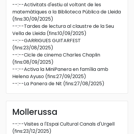
--:--
Activitats d'estiu al voltant de les
matemàtiques a la Biblioteca Pública de Lleida
(fins:30/09/2025)
--:--
Tardes de lectura al claustre de la Seu
Vella de Lleida
(fins:10/09/2025)
--:--
GARRIGUES GUITARFEST
(fins:23/08/2025)
--:--
Cicle de cinema Charles Chaplin
(fins:08/09/2025)
--:--
Activa la MiniPanera en família amb
Helena Ayuso
(fins:27/09/2025)
--:--
La Panera de Nit
(fins:27/08/2025)
Mollerussa
--:--
Visites a l'Espai Cultural Canals d'Urgell
(fins:23/12/2025)