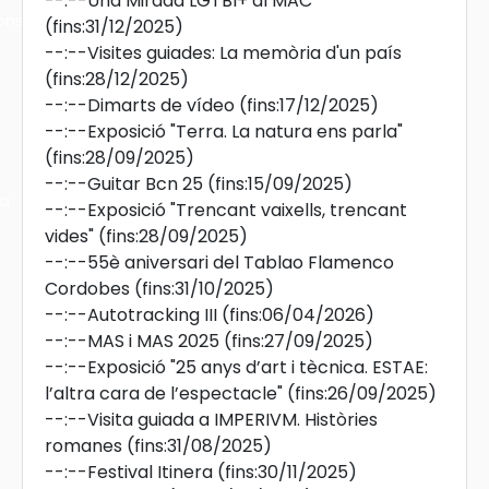
--:--
Una Mirada LGTBI+ al MAC
ons
(fins:31/12/2025)
--:--
Visites guiades: La memòria d'un país
(fins:28/12/2025)
--:--
Dimarts de vídeo
(fins:17/12/2025)
--:--
Exposició "Terra. La natura ens parla"
(fins:28/09/2025)
--:--
Guitar Bcn 25
(fins:15/09/2025)
ra
--:--
Exposició "Trencant vaixells, trencant
vides"
(fins:28/09/2025)
--:--
55è aniversari del Tablao Flamenco
Cordobes
(fins:31/10/2025)
--:--
Autotracking III
(fins:06/04/2026)
--:--
MAS i MAS 2025
(fins:27/09/2025)
--:--
Exposició "25 anys d’art i tècnica. ESTAE:
l’altra cara de l’espectacle"
(fins:26/09/2025)
--:--
Visita guiada a IMPERIVM. Històries
romanes
(fins:31/08/2025)
--:--
Festival Itinera
(fins:30/11/2025)