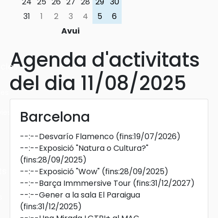
24
25
26
27
28
29
30
31
1
2
3
4
5
6
Avui
Agenda d'activitats
cles
del dia 11/08/2025
les
ies
Barcelona
--:--
Desvarío Flamenco
(fins:19/07/2026)
--:--
Exposició "Natura o Cultura?"
(fins:28/09/2025)
ts
--:--
Exposició "Wow"
(fins:28/09/2025)
--:--
Barça Immmersive Tour
(fins:31/12/2027)
--:--
Gener a la sala El Paraigua
s
(fins:31/12/2025)