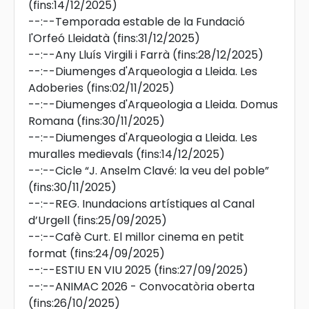
(fins:14/12/2025)
--:--
Temporada estable de la Fundació
l'Orfeó Lleidatà
(fins:31/12/2025)
--:--
Any Lluís Virgili i Farrà
(fins:28/12/2025)
--:--
Diumenges d'Arqueologia a Lleida. Les
Adoberies
(fins:02/11/2025)
--:--
Diumenges d'Arqueologia a Lleida. Domus
Romana
(fins:30/11/2025)
--:--
Diumenges d'Arqueologia a Lleida. Les
muralles medievals
(fins:14/12/2025)
--:--
Cicle “J. Anselm Clavé: la veu del poble”
(fins:30/11/2025)
--:--
REG. Inundacions artístiques al Canal
d’Urgell
(fins:25/09/2025)
--:--
Cafè Curt. El millor cinema en petit
format
(fins:24/09/2025)
--:--
ESTIU EN VIU 2025
(fins:27/09/2025)
--:--
ANIMAC 2026 - Convocatòria oberta
(fins:26/10/2025)