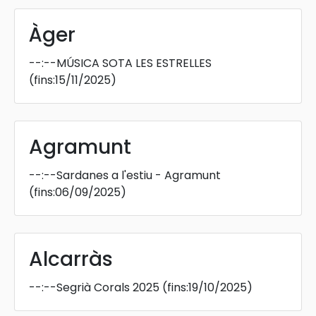
Àger
--:--
MÚSICA SOTA LES ESTRELLES
(fins:15/11/2025)
Agramunt
--:--
Sardanes a l'estiu - Agramunt
(fins:06/09/2025)
Alcarràs
--:--
Segrià Corals 2025
(fins:19/10/2025)