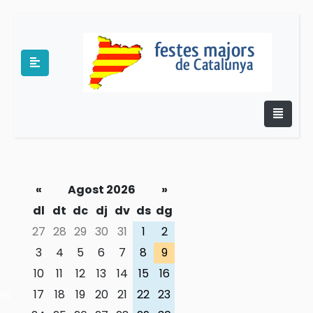
«
Agost 2026
»
e
dl
dt
dc
dj
dv
ds
dg
27
28
29
30
31
1
2
3
4
5
6
7
8
9
10
11
12
13
14
15
16
17
18
19
20
21
22
23
es