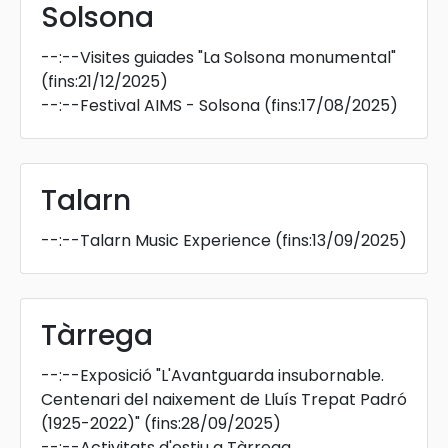
Solsona
--:--
Visites guiades "La Solsona monumental"
(fins:21/12/2025)
--:--
Festival AIMS - Solsona
(fins:17/08/2025)
Talarn
--:--
Talarn Music Experience
(fins:13/09/2025)
Tàrrega
--:--
Exposició "L'Avantguarda insubornable.
Centenari del naixement de Lluís Trepat Padró
(1925-2022)"
(fins:28/09/2025)
--:--
Activitats d'estiu a Tàrrega