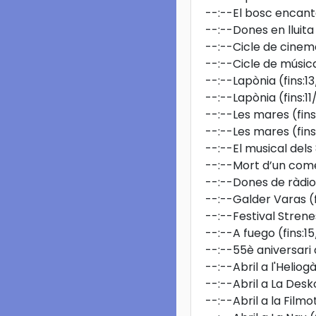
--:--
El bosc encant
--:--
Dones en lluita
--:--
Cicle de cinema:
--:--
Cicle de música
--:--
Lapònia
(fins:
--:--
Lapònia
(fins:
--:--
Les mares
(fin
--:--
Les mares
(fin
--:--
El musical dels
--:--
Mort d’un com
--:--
Dones de ràdio
--:--
Galder Varas
(
--:--
Festival Stren
--:--
A fuego
(fins:
--:--
55è aniversar
--:--
Abril a l'Heliog
--:--
Abril a La Des
--:--
Abril a la Fil