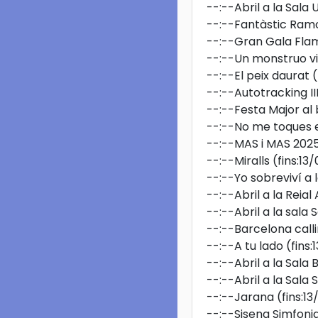
--:--
Abril a la Sala
--:--
Fantàstic Ram
--:--
Gran Gala Fl
--:--
Un monstruo v
--:--
El peix daurat
--:--
Autotracking II
--:--
Festa Major al
--:--
No me toques 
--:--
MAS i MAS 202
--:--
Miralls
(fins:13
--:--
Yo sobreviví a 
--:--
Abril a la Reia
--:--
Abril a la sala
--:--
Barcelona calli
--:--
A tu lado
(fins
--:--
Abril a la Sala B
--:--
Abril a la Sala
--:--
Jarana
(fins:1
--:--
Sisena Simfoni