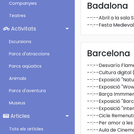
Badalona
Companyies
Teatres
--:--
Abril a la sala 
--:--
Festa Medieva
Activitats
Excursions
Barcelona
Parcs d'atraccions
--:--
Desvarío Flam
Parcs aqüatics
--:--
Cultura digital
Animals
--:--
Exposició "Natu
--:--
Exposició "Wow
Parcs d'aventura
--:--
Barça Immmers
--:--
Exposició "Barc
Museus
--:--
Exposició "Inte
--:--
Cicle Remenut
Articles
--:--
Per amor a les
Tots els artícles
--:--
Aula de Cinem