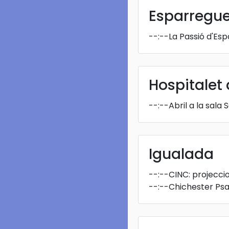
Esparregu
--:--
La Passió d'Es
Hospitalet d
--:--
Abril a la sala
Igualada
--:--
CINC: projecci
--:--
Chichester Psa