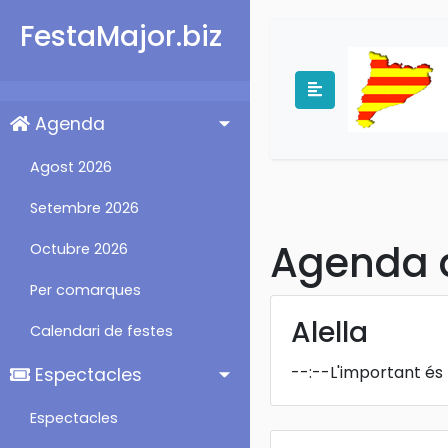
FestaMajor.biz
Agenda
Agost 2026
Setembre 2026
Agenda d
Octubre 2026
Per comarques
Alella
Calendari de festes
--:--
L'important és 
Espectacles
Espectacles