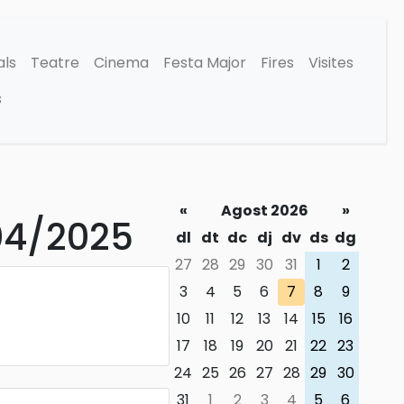
als
Teatre
Cinema
Festa Major
Fires
Visites
s
«
Agost 2026
»
/04/2025
dl
dt
dc
dj
dv
ds
dg
27
28
29
30
31
1
2
3
4
5
6
7
8
9
10
11
12
13
14
15
16
17
18
19
20
21
22
23
24
25
26
27
28
29
30
31
1
2
3
4
5
6