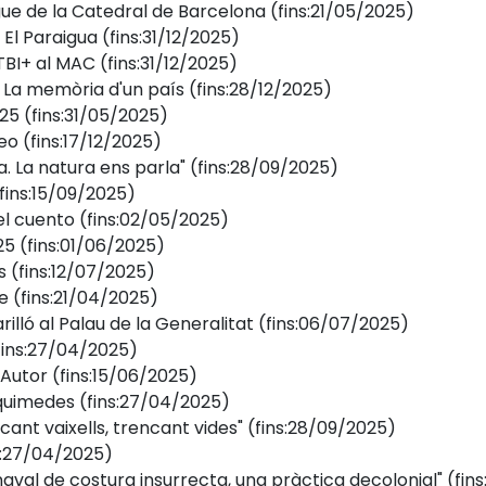
gue de la Catedral de Barcelona
(fins:21/05/2025)
 El Paraigua
(fins:31/12/2025)
TBI+ al MAC
(fins:31/12/2025)
: La memòria d'un país
(fins:28/12/2025)
25
(fins:31/05/2025)
deo
(fins:17/12/2025)
a. La natura ens parla"
(fins:28/09/2025)
fins:15/09/2025)
el cuento
(fins:02/05/2025)
25
(fins:01/06/2025)
s
(fins:12/07/2025)
e
(fins:21/04/2025)
illó al Palau de la Generalitat
(fins:06/07/2025)
fins:27/04/2025)
’Autor
(fins:15/06/2025)
rquimedes
(fins:27/04/2025)
cant vaixells, trencant vides"
(fins:28/09/2025)
s:27/04/2025)
aval de costura insurrecta, una pràctica decolonial"
(fin