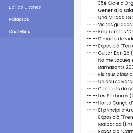
--:--
35è Cicle d'Or
Ball de Gitanes
--:--
Gener a la sala
--:--
Una Mirada LG
Pallassos
--:--
Visites guiades
--:--
Empremtes 20
Castellers
--:--
Dimarts de ví
--:--
Exposició "Terr
--:--
Guitar Bcn 25
(
--:--
No me toques 
--:--
Barnasants 20
--:--
Els teus clàssic
--:--
Un déu salvatg
--:--
Concerts de car
--:--
Les Bàrbares
(
--:--
Horta Cançó d
--:--
El principi d’A
--:--
Exposició "Tren
--:--
Malparida
(fin
--:--
Exposició “Carn