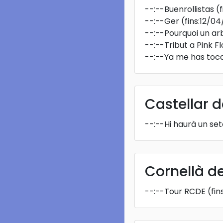
--:--
Buenrollistas
(
--:--
Ger
(fins:12/0
--:--
Pourquoi un ar
--:--
Tribut a Pink F
--:--
Ya me has toc
Castellar d
--:--
Hi haurà un s
Cornellà d
--:--
Tour RCDE
(fin