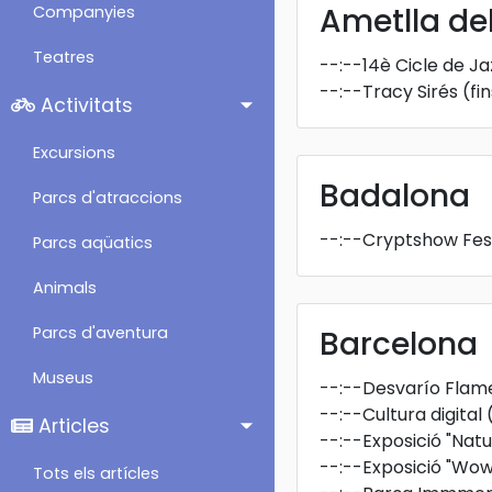
Ametlla del 
Companyies
Teatres
--:--
14è Cicle de Ja
--:--
Tracy Sirés
(fi
Activitats
Excursions
Badalona
Parcs d'atraccions
--:--
Cryptshow Fest
Parcs aqüatics
Animals
Parcs d'aventura
Barcelona
Museus
--:--
Desvarío Flam
--:--
Cultura digital
Articles
--:--
Exposició "Natu
--:--
Exposició "Wow
Tots els artícles