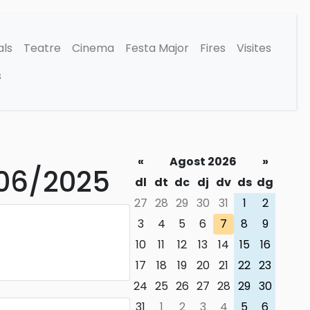
als
Teatre
Cinema
Festa Major
Fires
Visites
s
«
Agost 2026
»
/06/2025
dl
dt
dc
dj
dv
ds
dg
27
28
29
30
31
1
2
3
4
5
6
7
8
9
10
11
12
13
14
15
16
17
18
19
20
21
22
23
24
25
26
27
28
29
30
31
1
2
3
4
5
6