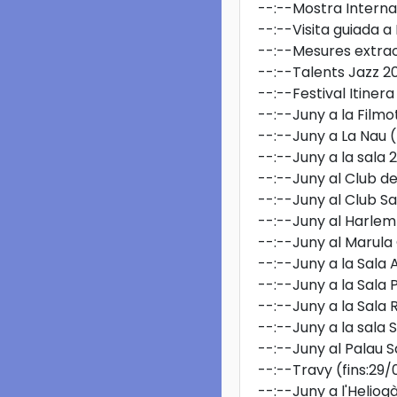
--:--
Mostra Interna
--:--
Visita guiada 
--:--
Mesures extrao
--:--
Talents Jazz 2
--:--
Festival Itinera
--:--
Juny a la Film
--:--
Juny a La Nau
--:--
Juny a la sala
--:--
Juny al Club 
--:--
Juny al Club S
--:--
Juny al Harlem
--:--
Juny al Marula
--:--
Juny a la Sala 
--:--
Juny a la Sala P
--:--
Juny a la Sala
--:--
Juny a la sala 
--:--
Juny al Palau S
--:--
Travy
(fins:29
--:--
Juny a l'Heliog