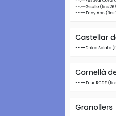
--:--
Festival Coral
--:--
Giselle
(fins:2
--:--
Tony Ann
(fin
Castellar d
--:--
Dolce Salato
(
Cornellà d
--:--
Tour RCDE
(fin
Granollers