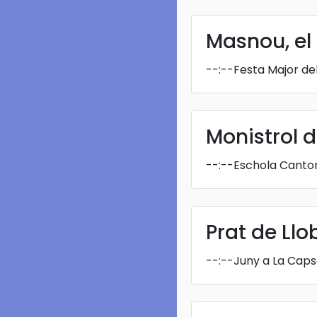
Masnou, el
--:--
Festa Major de
Monistrol 
--:--
Eschola Canto
Prat de Llo
--:--
Juny a La Cap