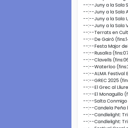
--:--
Juny a la Sala
--:--
Juny a la Sala
--:--
Juny a la Sala
--:--
Juny a la Sala 
--:--
Terrats en Cul
--:--
De Gairó
(fins
--:--
Festa Major de
--:--
Rusalka
(fins:
--:--
Clavells
(fins:
--:--
Waterloo
(fin
--:--
ALMA Festival 
--:--
GREC 2025
(fi
--:--
El Grec al Lliur
--:--
El Monaguillo
(
--:--
Salta Conmigo
--:--
Candela Peña
--:--
Candlelight: T
--:--
Candlelight: T