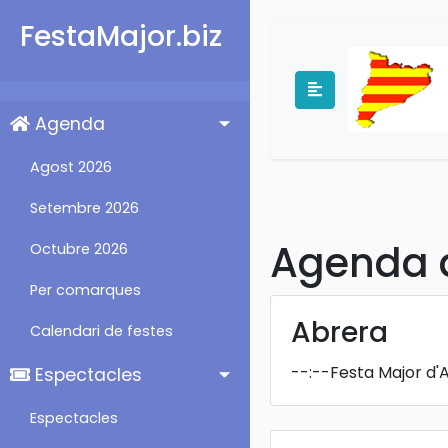
FestaMajor.biz
Agenda
Agost 2026
Setembre 2026
Agenda d
Octubre 2026
Per comarques
Abrera
Calendari de festes
--:--
Festa Major d'
Espectacles
Espectacles