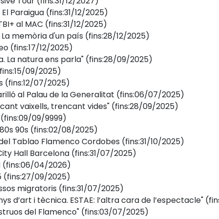
ive Tour
(fins:31/12/2027)
 El Paraigua
(fins:31/12/2025)
TBI+ al MAC
(fins:31/12/2025)
: La memòria d'un país
(fins:28/12/2025)
deo
(fins:17/12/2025)
a. La natura ens parla"
(fins:28/09/2025)
fins:15/09/2025)
s
(fins:12/07/2025)
illó al Palau de la Generalitat
(fins:06/07/2025)
cant vaixells, trencant vides"
(fins:28/09/2025)
(fins:09/09/9999)
 80s 90s
(fins:02/08/2025)
i del Tablao Flamenco Cordobes
(fins:31/10/2025)
 City Hall Barcelona
(fins:31/07/2025)
I
(fins:06/04/2026)
5
(fins:27/09/2025)
ssos migratoris
(fins:31/07/2025)
nys d’art i tècnica. ESTAE: l’altra cara de l’espectacle"
(fi
struos del Flamenco"
(fins:03/07/2025)