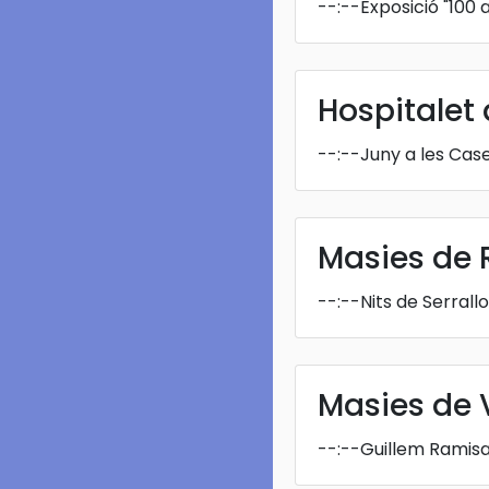
--:--
Exposició "100 
Hospitalet d
--:--
Juny a les Cas
Masies de 
--:--
Nits de Serrall
Masies de V
--:--
Guillem Ramis