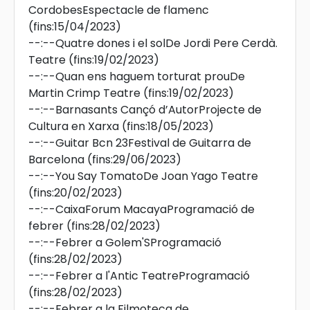
CordobesEspectacle de flamenc
(fins:15/04/2023)
--:--
Quatre dones i el solDe Jordi Pere Cerdà.
Teatre
(fins:19/02/2023)
--:--
Quan ens haguem torturat prouDe
Martin Crimp Teatre
(fins:19/02/2023)
--:--
Barnasants Cançó d’AutorProjecte de
Cultura en Xarxa
(fins:18/05/2023)
--:--
Guitar Bcn 23Festival de Guitarra de
Barcelona
(fins:29/06/2023)
--:--
You Say TomatoDe Joan Yago Teatre
(fins:20/02/2023)
--:--
CaixaForum MacayaProgramació de
febrer
(fins:28/02/2023)
--:--
Febrer a Golem'SProgramació
(fins:28/02/2023)
--:--
Febrer a l'Antic TeatreProgramació
(fins:28/02/2023)
--:--
Febrer a la Filmoteca de