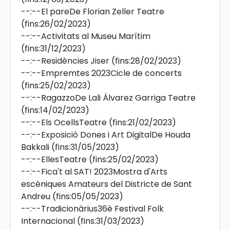
--:--
El pareDe Florian Zeller Teatre
(fins:26/02/2023)
--:--
Activitats al Museu Marítim
(fins:31/12/2023)
--:--
Residències Jiser
(fins:28/02/2023)
--:--
Empremtes 2023Cicle de concerts
(fins:25/02/2023)
--:--
RagazzoDe Lali Álvarez Garriga Teatre
(fins:14/02/2023)
--:--
Els OcellsTeatre
(fins:21/02/2023)
--:--
Exposició Dones i Art DigitalDe Houda
Bakkali
(fins:31/05/2023)
--:--
EllesTeatre
(fins:25/02/2023)
--:--
Fica't al SAT! 2023Mostra d'Arts
escèniques Amateurs del Districte de Sant
Andreu
(fins:05/05/2023)
--:--
Tradicionàrius36è Festival Folk
Internacional
(fins:31/03/2023)