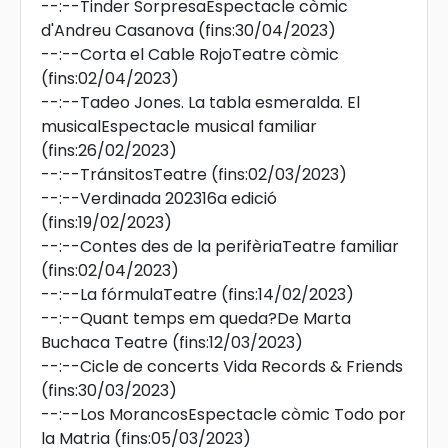
--:--
Tinder SorpresaEspectacle còmic
d'Andreu Casanova
(fins:30/04/2023)
--:--
Corta el Cable RojoTeatre còmic
(fins:02/04/2023)
--:--
Tadeo Jones. La tabla esmeralda. El
musicalEspectacle musical familiar
(fins:26/02/2023)
--:--
TránsitosTeatre
(fins:02/03/2023)
--:--
Verdinada 202316a edició
(fins:19/02/2023)
--:--
Contes des de la perifèriaTeatre familiar
(fins:02/04/2023)
--:--
La fórmulaTeatre
(fins:14/02/2023)
--:--
Quant temps em queda?De Marta
Buchaca Teatre
(fins:12/03/2023)
--:--
Cicle de concerts Vida Records & Friends
(fins:30/03/2023)
--:--
Los MorancosEspectacle còmic Todo por
la Matria
(fins:05/03/2023)