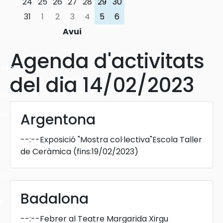
24
25
26
27
28
29
30
31
1
2
3
4
5
6
Avui
Agenda d'activitats
cles
del dia 14/02/2023
les
ies
Argentona
--:--
Exposició "Mostra col·lectiva"Escola Taller
de Ceràmica
(fins:19/02/2023)
ts
Badalona
s
--:--
Febrer al Teatre Margarida Xirgu