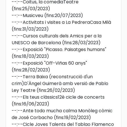
--:--
Coitus, la comediaTeatre
(fins:25/03/2023)
--:--
Musicveu
(fins:20/07/2023)
--:--
Activitats i visites a La PedreraCasa Milà
(fins:31/03/2023)
--:--
Cursos culturals dels Amics per a la
UNESCO de Barcelona
(fins:28/03/2023)
--:--
Exposició "Picasso. Paisatges humans"
(fins:18/03/2023)
--:--
Exposició "Off-Viñas 60 anys"
(fins:28/02/2023)
--:--
Terra Baixa (reconstrucció d'un
crim)D'Àngel Guimerà amb versió de Pablo
Ley Teatre
(fins:26/02/2023)
--:--
Els teus clàssics12è cicle de concerts
(fins:16/06/2023)
--:--
Ante todo mucha calma Monòleg còmic
de José Corbacho
(fins:19/02/2023)
--:--
Cicle Joves Talents del Tablao Flamenco