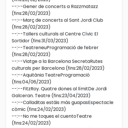
--:--
Gener de concerts a Razzmatazz
(fins:28/02/2023)
--:--
Març de concerts al Sant Jordi Club
(fins:28/02/2023)
--:--
Tallers culturals al Centre Cívic El
Sortidor
(fins:31/03/2023)
--:--
TeatreneuProgramació de febrer
(fins:28/02/2023)
--:--
Viatge a la Barcelona SecretaRutes
culturals per Barcelona
(fins:28/02/2023)
--:--
Aquitània TeatreProgramació
(fins:04/06/2023)
--:--
FitzRoy. Quatre dones al límitDe Jordi
Galceran. Teatre
(fins:23/04/2023)
--:--
Calladitas estáis más guapasEspectacle
còmic
(fins:24/02/2023)
--:--
No me toques el cuentoTeatre
(fins:24/02/2023)