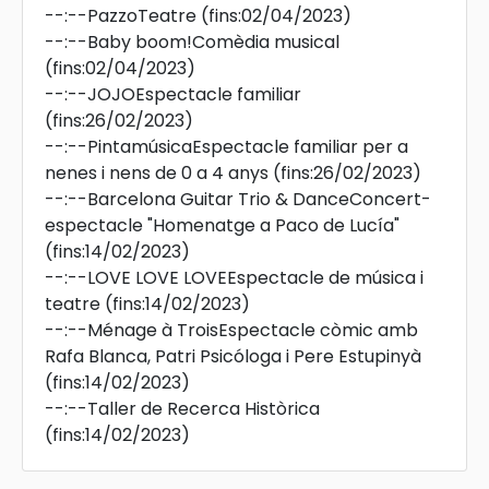
--:--
PazzoTeatre
(fins:02/04/2023)
--:--
Baby boom!Comèdia musical
(fins:02/04/2023)
--:--
JOJOEspectacle familiar
(fins:26/02/2023)
--:--
PintamúsicaEspectacle familiar per a
nenes i nens de 0 a 4 anys
(fins:26/02/2023)
--:--
Barcelona Guitar Trio & DanceConcert-
espectacle "Homenatge a Paco de Lucía"
(fins:14/02/2023)
--:--
LOVE LOVE LOVEEspectacle de música i
teatre
(fins:14/02/2023)
--:--
Ménage à TroisEspectacle còmic amb
Rafa Blanca, Patri Psicóloga i Pere Estupinyà
(fins:14/02/2023)
--:--
Taller de Recerca Històrica
(fins:14/02/2023)