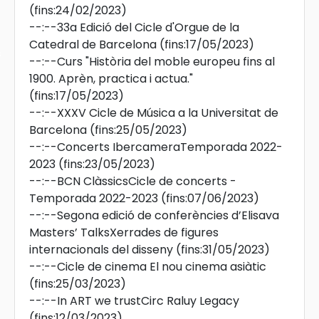
(fins:24/02/2023)
--:--
33a Edició del Cicle d'Orgue de la
Catedral de Barcelona
(fins:17/05/2023)
s
--:--
Curs "Història del moble europeu fins al
1900. Aprèn, practica i actua."
(fins:17/05/2023)
--:--
XXXV Cicle de Música a la Universitat de
Barcelona
(fins:25/05/2023)
--:--
Concerts IbercameraTemporada 2022-
2023
(fins:23/05/2023)
--:--
BCN ClàssicsCicle de concerts -
Temporada 2022-2023
(fins:07/06/2023)
--:--
Segona edició de conferències d’Elisava
Masters’ TalksXerrades de figures
internacionals del disseny
(fins:31/05/2023)
--:--
Cicle de cinema El nou cinema asiàtic
(fins:25/03/2023)
--:--
In ART we trustCirc Raluy Legacy
(fins:12/03/2023)