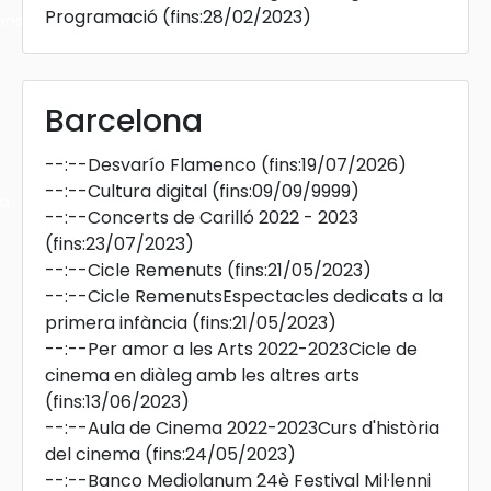
Programació
(fins:28/02/2023)
ons
Barcelona
--:--
Desvarío Flamenco
(fins:19/07/2026)
--:--
Cultura digital
(fins:09/09/9999)
ra
--:--
Concerts de Carilló 2022 - 2023
(fins:23/07/2023)
--:--
Cicle Remenuts
(fins:21/05/2023)
--:--
Cicle RemenutsEspectacles dedicats a la
primera infància
(fins:21/05/2023)
--:--
Per amor a les Arts 2022-2023Cicle de
cinema en diàleg amb les altres arts
(fins:13/06/2023)
--:--
Aula de Cinema 2022-2023Curs d'història
del cinema
(fins:24/05/2023)
--:--
Banco Mediolanum 24è Festival Mil·lenni