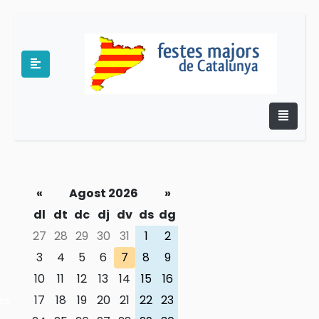
«
Agost 2026
»
e
dl
dt
dc
dj
dv
ds
dg
27
28
29
30
31
1
2
3
4
5
6
7
8
9
10
11
12
13
14
15
16
17
18
19
20
21
22
23
es